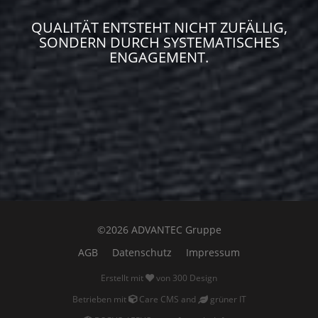
QUALITÄT ENTSTEHT NICHT ZUFÄLLIG,
SONDERN DURCH SYSTEMATISCHES
ENGAGEMENT.
©2026 ADVANTEC Gruppe
AGB
Datenschutz
Impressum
Erstellt mit
von
300 Design
Betrieben mit
Care CMS
and
grüner IT